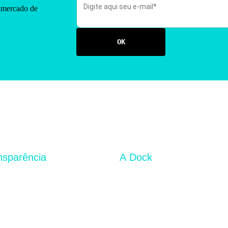
mercado de
nsparência
A Dock
al de Privacidade
Sobre
tório Liquidez
Carreira na Dock
rança da Informação
Sala de Imprensa
l de Ética
go de Ética e Conduta