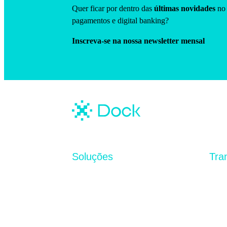
Quer ficar por dentro das
últimas novidades
no 
pagamentos e digital banking?
Inscreva-se na nossa newsletter mensal
Soluções
Tra
Port
Dock Core
Rela
Cards & Credit
Segu
Fraud Prevention
Cana
Códi