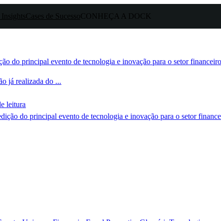
 Insights
Cases de Sucesso
CONHEÇA A DOCK
ão do principal evento de tecnologia e inovação para o setor financeir
 já realizada do ...
e leitura