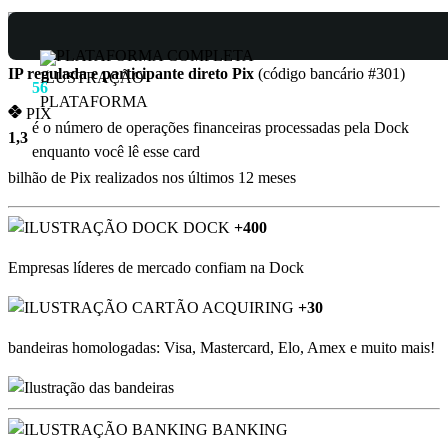
DOCK
Presente em 11 países
PLATAFORMA COMPLETA
CONTA DIGITAL
IP regulada e participante direto Pix
(código bancário #301)
56
PIX
é o número de operações financeiras processadas pela Dock
milhões de contas ativas nos últimos 30 d
1,3
enquanto você lê esse card
bilhão de Pix realizados nos últimos 12 meses
DOCK
+400
Empresas líderes de mercado confiam na Dock
ACQUIRING
+30
bandeiras homologadas:
Visa, Mastercard, Elo, Amex e muito mais!
BANKING