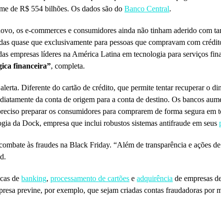
lume de R$ 554 bilhões. Os dados são do
Banco Central
.
ovo, os e-commerces e consumidores ainda não tinham aderido com tanta
sadas quase que exclusivamente para pessoas que compravam com crédi
as empresas líderes na América Latina em tecnologia para serviços fin
ica financeira”
, completa.
lerta. Diferente do cartão de crédito, que permite tentar recuperar o 
mediatamente da conta de origem para a conta de destino. Os bancos au
É preciso preparar os consumidores para comprarem de forma segura em 
ogia da Dock, empresa que inclui robustos sistemas antifraude em seus
 combate às fraudes na Black Friday. “Além de transparência e ações d
ed.
icas de
banking
,
processamento de cartões
e
adquirência
de empresas de
mpresa previne, por exemplo, que sejam criadas contas fraudadoras por