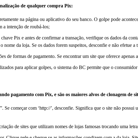
inalização de qualquer compra Pix:
iretamente na página ou aplicativo do seu banco. O golpe pode acontec
m a intenção de roubá-los;
 chave Pix e antes de confirmar a transação, verifique os dados da con
 nome da loja. Se os dados forem suspeitos, desconfie e não efetue a 
ões de formas de pagamento. Se encontrar um site que oferece apenas a
tilizados para aplicar golpes, o sistema do BC permite que o consumido
ando pagamento com Pix, e são os maiores alvos de clonagem de sit
//”. Se começar com ‘http://’, desconfie. Significa que o site não possu
riação de sites que utilizam nomes de lojas famosas trocando uma letra
r. Clique nele e cheque se as informações condizem com a da loja. Sit