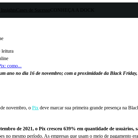
 Insights
Cases de Sucesso
CONHEÇA A DOCK
ne
leitura
ix: como...
m ano no dia 16 de novembro; com a proximidade da Black Friday, é im
 de novembro, o
Pix
deve marcar sua primeira grande presença na Black
mbro de 2021, o Pix cresceu 639% em quantidade de usuários, salt
lhões no mesmo período. As empresas que usam o meio de pagamento e