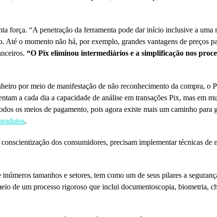
 força. “A penetração da ferramenta pode dar início inclusive a uma n
to. Até o momento não há, por exemplo, grandes vantagens de preços p
anceiros.
“O Pix eliminou intermediários e a simplificação nos pro
dinheiro por meio de manifestação de não reconhecimento da compra, o 
mentam a cada dia a capacidade de análise em transações Pix, mas em mu
todos os meios de pagamento, pois agora existe mais um caminho para g
produtos
.
e conscientização dos consumidores, precisam implementar técnicas de
 inúmeros tamanhos e setores, tem como um de seus pilares a seguran
 meio de um processo rigoroso que inclui documentoscopia, biometria, 