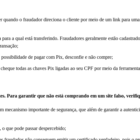
er quando o fraudador direciona o cliente por meio de um link para um
ta para a qual está transferindo. Fraudadores geralmente estão cadastr
transação;
 possibilidade de pagar com Pix, desconfie e não compre;
r cheque todas as chaves Pix ligadas ao seu CPF por meio da ferramenta
es. Para garantir que não está comprando em um site falso, verifi
i um mecanismo importante de segurança, que além de garantir a autentic
, o que pode passar despercebido;
es fraudados não conseguem emitir um certificado verdadeiro, pois o p