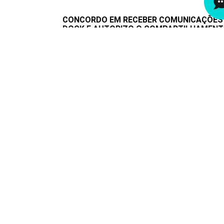
CONCORDO EM RECEBER COMUNICAÇÕES
DOCK E AUTORIZO O COMPARTILHAMEN
DOS MEUS DADOS COM PARCEIROS DA
DOCK, EXCLUSIVAMENTE PARA
CONTINUIDADE DO ATENDIMENTO.
Nome completo
*
E-mail corporativo
*
Setor de atuação
*