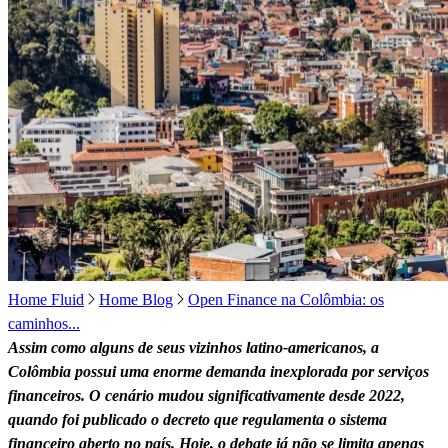
Home Fluid
Home Blog
Open Finance na Colômbia: os
caminhos...
Assim como alguns de seus vizinhos latino-americanos, a
Colômbia possui uma enorme demanda inexplorada por serviços
financeiros. O cenário mudou significativamente desde 2022,
quando foi publicado o decreto que regulamenta o sistema
financeiro aberto no país. Hoje, o debate já não se limita apenas