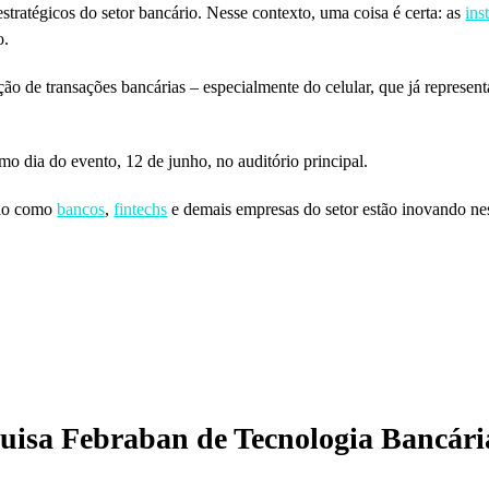
estratégicos do setor bancário. Nesse contexto, uma coisa é certa: as
ins
o.
ção de transações bancárias – especialmente do celular, que já represen
o dia do evento, 12 de junho, no auditório principal.
ndo como
bancos
,
fintechs
e demais empresas do setor estão inovando ne
quisa Febraban de Tecnologia Bancári