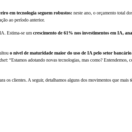
ceiro em tecnologia seguem robustos:
neste ano, o orçamento total dos
ção ao período anterior.
a IA. Estima-se um
crescimento de 61% nos investimentos em IA, anal
saltou
o nível de maturidade maior do uso de IA pelo setor bancário
dset
: “Estamos adotando novas tecnologias, mas como? Entendemos, co
para os clientes. A seguir, detalhamos alguns dos movimentos que mais 