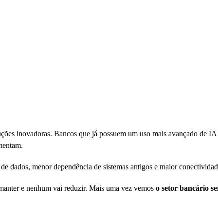
oluções inovadoras. Bancos que já possuem um uso mais avançado de IA
ementam.
o de dados, menor dependência de sistemas antigos e maior conectividad
o manter e nenhum vai reduzir. Mais uma vez vemos
o setor bancário s