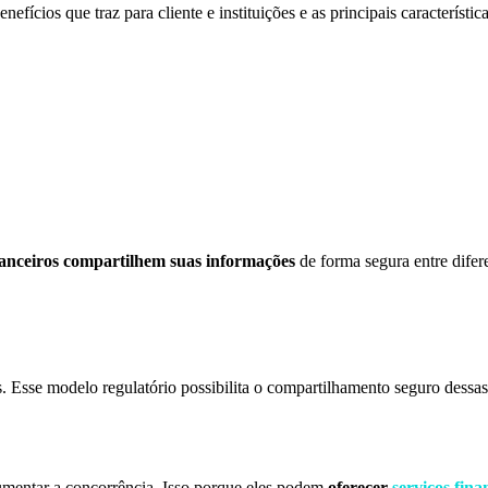
efícios que traz para cliente e instituições e as principais característi
nanceiros
compartilhem suas informações
de forma segura entre dife
umentar a concorrência. Isso porque eles podem
oferecer
serviços fina