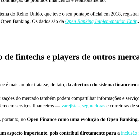
 contratação de produtos financeiros e relacionamento.
stema do Reino Unido, que teve o seu pontapé oficial em 2018, registr
s Open Banking. Os dados são da
Open Banking Implementation Entity
 de fintechs e players de outros merc
ce
é mais amplo: trata-se, de fato, da
abertura do sistema financeiro
anizações do mercado também podem compartilhar informações e serviços
oferecem serviços financeiros —
varejistas
,
seguradoras
e corretoras de s
 portanto, no
Open Finance como uma evolução do Open Banking.
 um aspecto importante, pois contribui diretamente para a
inclusão 