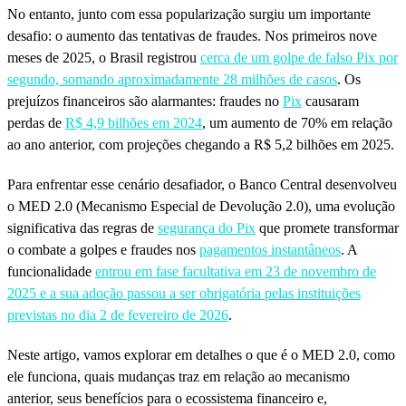
No entanto, junto com essa popularização surgiu um importante
desafio: o aumento das tentativas de fraudes. Nos primeiros nove
meses de 2025, o Brasil registrou
cerca de um golpe de falso Pix por
segundo, somando aproximadamente 28 milhões de casos
. Os
prejuízos financeiros são alarmantes: fraudes no
Pix
causaram
perdas de
R$ 4,9 bilhões em 2024
, um aumento de 70% em relação
ao ano anterior, com projeções chegando a R$ 5,2 bilhões em 2025.
Para enfrentar esse cenário desafiador, o Banco Central desenvolveu
o MED 2.0 (Mecanismo Especial de Devolução 2.0), uma evolução
significativa das regras de
segurança do Pix
que promete transformar
o combate a golpes e fraudes nos
pagamentos instantâneos
. A
funcionalidade
entrou em fase facultativa em 23 de novembro de
2025 e a sua adoção passou a ser obrigatória pelas instituições
previstas no dia 2 de fevereiro de 2026
.
Neste artigo, vamos explorar em detalhes o que é o MED 2.0, como
ele funciona, quais mudanças traz em relação ao mecanismo
anterior, seus benefícios para o ecossistema financeiro e,