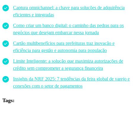
Captura omnichannel: a chave para soluções de adquirência
eficientes e integradas
Como criar um banco digital: o caminho das pedras para os
negócios que desejam embarcar nessa jornada
Cartão
multibenefícios
para prefeituras traz inovação e
eficiência para gestão e autonomia para população
Limite Inteligente: a solução que maximiza autorizações de
crédito sem comprometer a segurança financeira
Insights da NRF 2025: 7 tendências da feira global de varejo e
conexões com o setor de pagamentos
Tags: