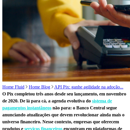
Home Fluid
Home Blog
API Pix: ganhe agilidade na adoção...
O Pix completou três anos desde seu lançamento, em novembro
de 2020. De lá para cá, a agenda evolutiva do
sistema de
pagamentos instantâneos
não para: o Banco Central segue
anunciando atualizações que devem revolucionar ainda mais o
universo financeiro. Nesse contexto, empresas que oferecem
produtos e
serviços financeiros
encontram em plataformas de