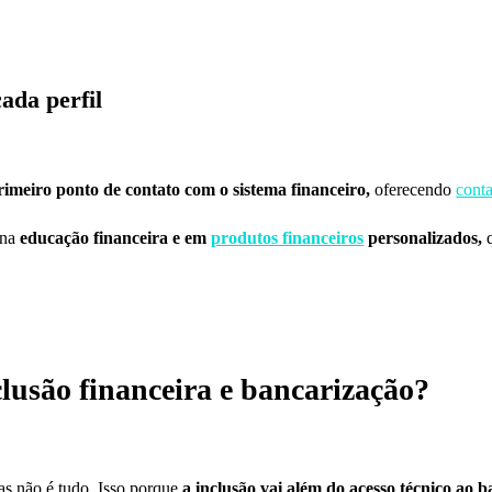
ada perfil
imeiro ponto de contato com o sistema financeiro,
oferecendo
conta
 na
educação financeira e em
produtos financeiros
personalizados,
q
clusão financeira e bancarização?
as não é tudo. Isso porque
a inclusão vai além do acesso técnico ao b