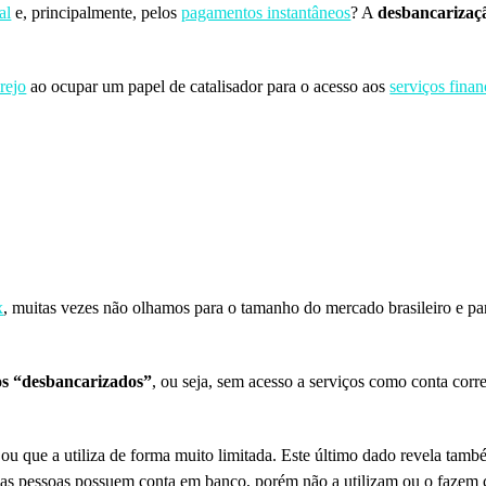
al
e, principalmente, pelos
pagamentos instantâneos
? A
desbancarizaç
rejo
ao ocupar um papel de catalisador para o acesso aos
serviços finan
x
, muitas vezes não olhamos para o tamanho do mercado brasileiro e pa
dos “desbancarizados”
, ou seja, sem acesso a serviços como conta cor
u que a utiliza de forma muito limitada. Este último dado revela tamb
Essas pessoas possuem conta em banco, porém não a utilizam ou o faze