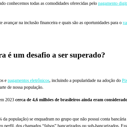
quando conhecemos todas as comodidades oferecidas pelo
pagamento digit
te avançar na inclusão financeira e quais são as oportunidades para o
va
ra é um desafio a ser superado?
ros e
pagamentos eletrônicos
, incluindo a popularidade na adoção do
Pi
arte de nossa população.
 em 2023
cerca de 4,6 milhões de brasileiros ainda eram considera
% da população) se enquadram no grupo que não possui conta bancária o
utro perfil, dos chamados “falsos” bancarizados ou sub-bancarizados. 