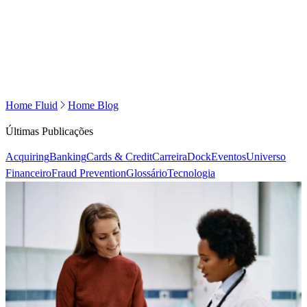
Home Fluid
Home Blog
Últimas Publicações
Acquiring
Banking
Cards & Credit
Carreira
Dock
Eventos
Universo
Financeiro
Fraud Prevention
Glossário
Tecnologia