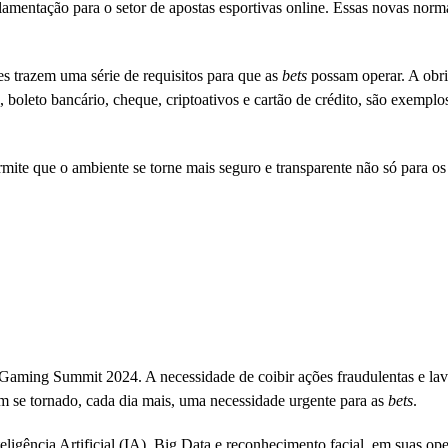
gulamentação para o setor de apostas esportivas online. Essas novas nor
s trazem uma série de requisitos para que as
bets
possam operar. A obri
, boleto bancário, cheque, criptoativos e cartão de crédito, são exempl
ermite que o ambiente se torne mais seguro e transparente não só para o
n iGaming Summit 2024. A necessidade de coibir ações fraudulentas e la
m se tornado, cada dia mais, uma necessidade urgente para as
bets
.
eligência Artificial (IA), Big Data e reconhecimento facial, em suas o