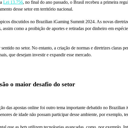
 a
Lei 13.756
, no final do ano passado, o Brasil recebeu a primeira re
amento desse setor em território nacional.
picos discutidos no Brazilian iGaming Summit 2024. As novas diretrize
, assim como a proibição de aportes e retiradas por dinheiro em espécie
sentido no setor. No entanto, a criação de normas e diretrizes claras p
nais, que desejam investir e expandir esse mercado.
são o maior desafio do setor
ção das apostas online foi outro tema importante debatido no Brazilia
enores de idade não possam participar desse ambiente, por exemplo, te
ental que as
bets
utilizem tecnologias avançadas, como, por exemplo, Int