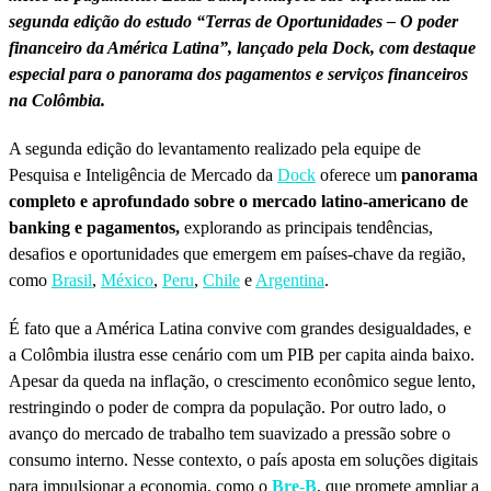
segunda edição do estudo “Terras de Oportunidades – O poder
financeiro da América Latina”, lançado pela Dock, com destaque
especial para o panorama dos pagamentos e serviços financeiros
na Colômbia.
A segunda edição do levantamento realizado pela equipe de
Pesquisa e Inteligência de Mercado da
Dock
oferece um
panorama
completo e aprofundado sobre o mercado latino-americano de
banking e pagamentos,
explorando as principais tendências,
desafios e oportunidades que emergem em países-chave da região,
como
Brasil
,
México
,
Peru
,
Chile
e
Argentina
.
É fato que a América Latina convive com grandes desigualdades, e
a Colômbia ilustra esse cenário com um PIB per capita ainda baixo.
Apesar da queda na inflação, o crescimento econômico segue lento,
restringindo o poder de compra da população. Por outro lado, o
avanço do mercado de trabalho tem suavizado a pressão sobre o
consumo interno. Nesse contexto, o país aposta em soluções digitais
para impulsionar a economia, como o
Bre-B
, que promete ampliar a