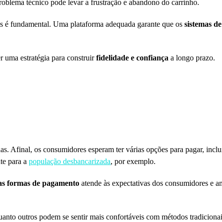
problema técnico pode levar a frustração e abandono do carrinho.
as é fundamental. Uma plataforma adequada garante que os
sistemas d
r uma estratégia para construir
fidelidade e confiança
a longo prazo.
as. Afinal, os consumidores esperam ter várias opções para pagar, inclu
nte para a
população desbancarizada
, por exemplo.
 as formas de pagamento
atende às expectativas dos consumidores e a
uanto outros podem se sentir mais confortáveis com métodos tradiciona