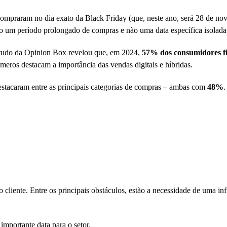
compraram no dia exato da Black Friday (que, neste ano, será 28 de no
o um período prolongado de compras e não uma data específica isolada
studo da Opinion Box revelou que, em 2024,
57% dos consumidores
f
eros destacam a importância das vendas digitais e híbridas.
destacaram entre as principais categorias de compras – ambas com
48%
.
 cliente. Entre os principais obstáculos, estão a necessidade de uma inf
importante data para o setor.